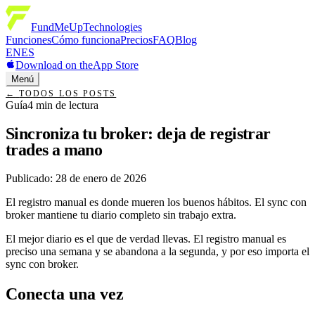
FundMeUp
Technologies
Funciones
Cómo funciona
Precios
FAQ
Blog
EN
ES
Download on the
App Store
Menú
←
TODOS LOS POSTS
Guía
4
min de lectura
Sincroniza tu broker: deja de registrar
trades a mano
Publicado
:
28 de enero de 2026
El registro manual es donde mueren los buenos hábitos. El sync con
broker mantiene tu diario completo sin trabajo extra.
El mejor diario es el que de verdad llevas. El registro manual es
preciso una semana y se abandona a la segunda, y por eso importa el
sync con broker.
Conecta una vez