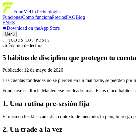
FundMeUp
Technologies
Funciones
Cómo funciona
Precios
FAQ
Blog
EN
ES
Download on the
App Store
Menú
←
TODOS LOS POSTS
Guía
5
min de lectura
5 hábitos de disciplina que protegen tu cuent
Publicado
:
12 de mayo de 2026
Las cuentas fondeadas no se pierden en un mal trade, se pierden por ru
Fondearse es difícil. Mantenerse fondeado, más. Estos cinco hábitos so
1. Una rutina pre-sesión fija
El mismo checklist cada día: contexto de mercado, tu plan, tu riesgo p
2. Un trade a la vez